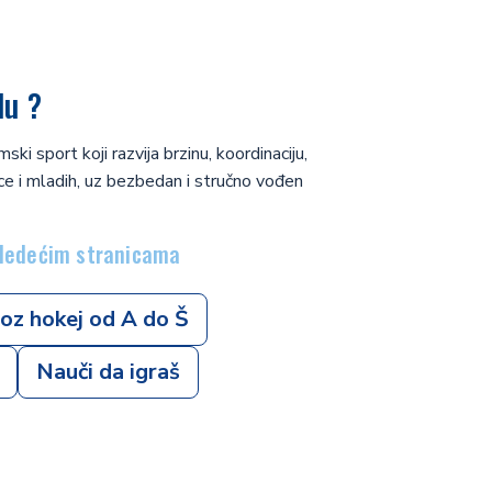
du ?
ski sport koji razvija brzinu, koordinaciju,
ece i mladih, uz bezbedan i stručno vođen
sledećim stranicama
oz hokej od A do Š
Nauči da igraš