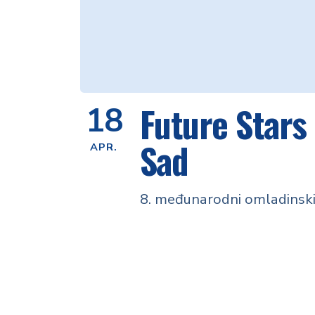
Future Stars
18
Sad
APR.
8. međunarodni omladinski