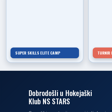
SUPER SKILLS ELITE CAMP
TURNIR 
Dobrodošli u Hokejaški
Klub NS STARS