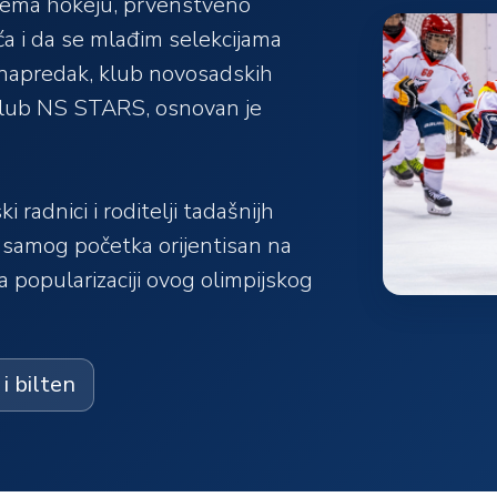
 prema hokeju, prvenstveno
ća i da se mlađim selekcijama
 napredak, klub novosadskih
 klub NS STARS, osnovan je
 radnici i roditelji tadašnijh
od samog početka orijentisan na
a popularizaciji ovog olimpijskog
i bilten