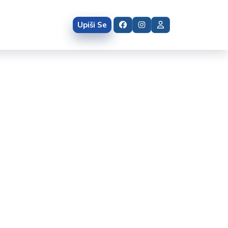
ja za decu
Upiši Se