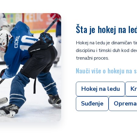
Šta je hokej na le
Hokej na ledu je dinamičan tim
disciplinu i timski duh kod d
trenažni proces.
Nauči više o hokeju na 
Hokej na ledu
Kr
Suđenje
Oprema