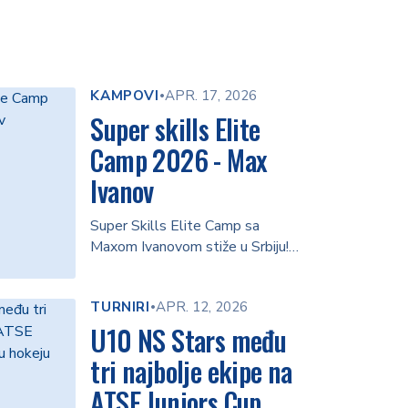
KAMPOVI
APR. 17, 2026
•
Super skills Elite
Camp 2026 - Max
Ivanov
Super Skills Elite Camp sa
Maxom Ivanovom stiže u Srbiju!
Trodnevni intenzivni kamp
fokusiran na …
TURNIRI
APR. 12, 2026
•
U10 NS Stars među
tri najbolje ekipe na
ATSE Juniors Cup