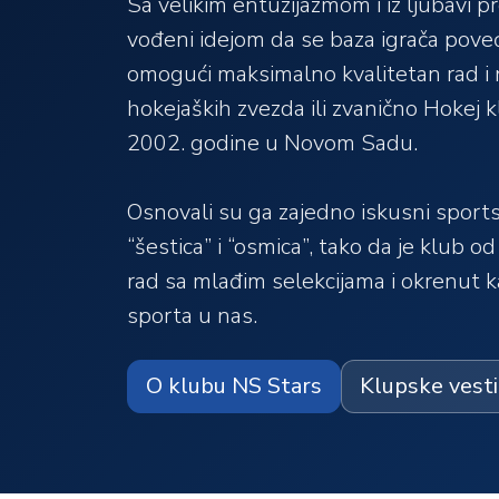
Sa velikim entuzijazmom i iz ljubavi
vođeni idejom da se baza igrača pove
omogući maksimalno kvalitetan rad i
hokejaških zvezda ili zvanično Hokej
2002. godine u Novom Sadu.
Osnovali su ga zajedno iskusni sportski
“šestica” i “osmica”, tako da je klub 
rad sa mlađim selekcijama i okrenut k
sporta u nas.
O klubu NS Stars
Klupske vesti 