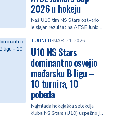
2026 u hokeju
Naš U10 tim NS Stars ostvario
je sjajan rezultat na ATSE Juniors
Cup 2026, plasiravši …
TURNIRI
MAR. 31, 2026
•
U10 NS Stars
dominantno osvojio
mađarsku B ligu –
10 turnira, 10
pobeda
Najmlađa hokejaška selekcija
kluba NS Stars (U10) uspešno je
završila sezonu u mađarskoj ligi,
osvojivši …