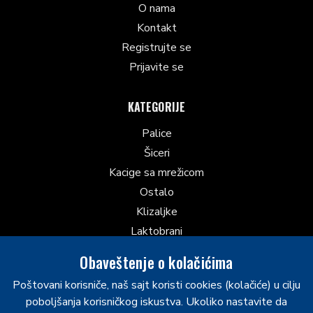
O nama
Kontakt
Registrujte se
Prijavite se
KATEGORIJE
Palice
Šiceri
Kacige sa mrežicom
Ostalo
Klizaljke
Laktobrani
Hokejaške gaće
Obaveštenje o kolačićima
Rukavice
Poštovani korisniče, naš sajt koristi cookies (kolačiće) u cilju
Hokejaški grudnjaci
poboljšanja korisničkog iskustva. Ukoliko nastavite da