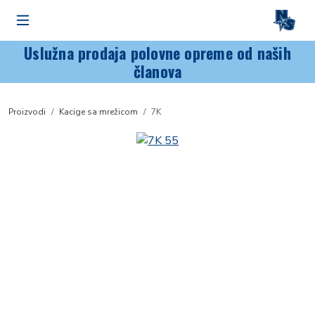
Uslužna prodaja polovne opreme od naših
članova
Proizvodi
Kacige sa mrežicom
7K