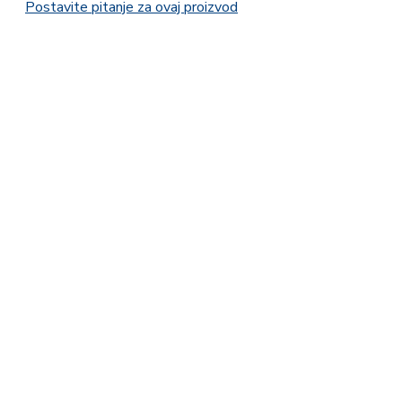
Postavite pitanje za ovaj proizvod