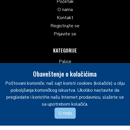
Početak
O nama
Kontakt
Registrujte se
Prijavite se
KATEGORIJE
Palice
Šiceri
Obaveštenje o kolačićima
Kacige sa mrežicom
Poštovani korisniče, naš sajt koristi cookies (kolačiće) u cilju
Ostalo
poboljšanja korisničkog iskustva. Ukoliko nastavite da
Klizaljke
pregledate i koristite našu Internet prodavnicu, slažete se
Laktobrani
sa upotrebom kolačića.
Hokejaške gaće
U redu
Rukavice
Hokejaški grudnjaci