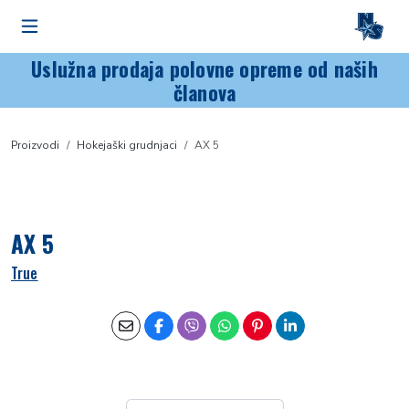
Uslužna prodaja polovne opreme od naših
članova
Proizvodi
Hokejaški grudnjaci
AX 5
AX 5
True