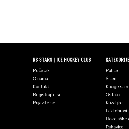
NS STARS | ICE HOCKEY CLUB
KATEGORIJ
Početak
Palice
O nama
Šiceri
Kontakt
Kacige sa 
Registrujte se
Ostalo
Prijavite se
Klizaljke
Laktobrani
Hokejaške 
Rukavice