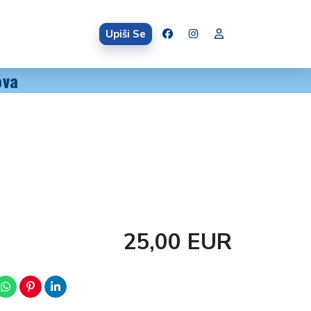
Upiši Se
ova
25,00 EUR