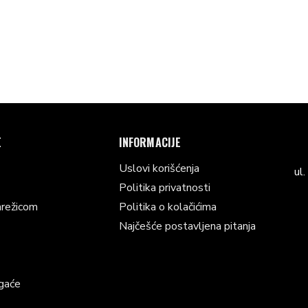
E
INFORMACIJE
Uslovi korišćenja
ul
Politika privatnosti
mrežicom
Politika o kolačićima
Najčešće postavljena pitanja
gaće