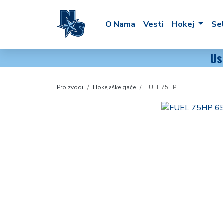
O Nama
Vesti
Hokej
Se
Us
Proizvodi
Hokejaške gaće
FUEL 75HP