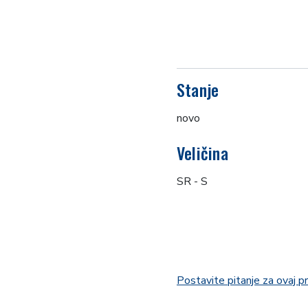
Stanje
novo
Veličina
SR - S
Postavite pitanje za ovaj p