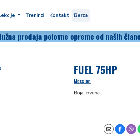
lekcije
Treninzi
Kontakt
Berza
lužna prodaja polovne opreme od naših član
FUEL 75HP
Mossion
Boja: crvena