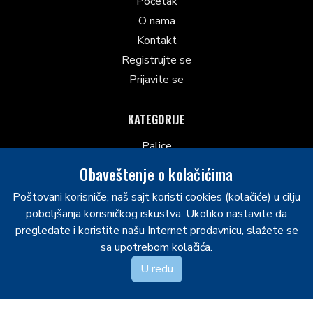
Početak
O nama
Kontakt
Registrujte se
Prijavite se
KATEGORIJE
Palice
Šiceri
Obaveštenje o kolačićima
Kacige sa mrežicom
Poštovani korisniče, naš sajt koristi cookies (kolačiće) u cilju
Ostalo
poboljšanja korisničkog iskustva. Ukoliko nastavite da
Klizaljke
pregledate i koristite našu Internet prodavnicu, slažete se
Laktobrani
sa upotrebom kolačića.
Hokejaške gaće
U redu
Rukavice
Hokejaški grudnjaci