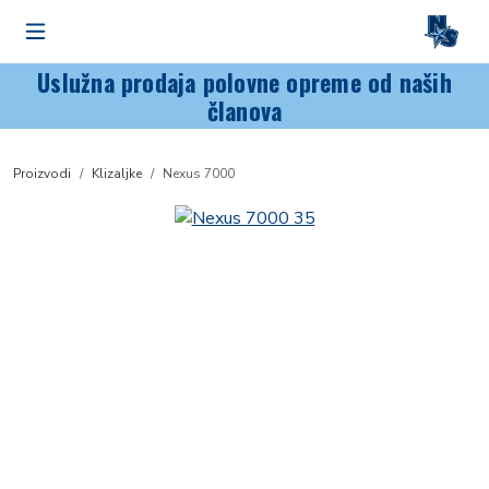
Uslužna prodaja polovne opreme od naših
članova
Proizvodi
Klizaljke
Nexus 7000