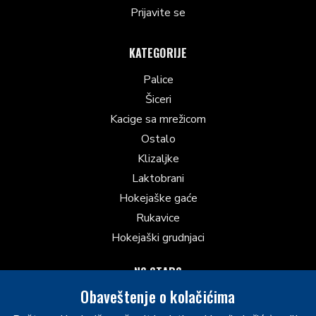
Prijavite se
KATEGORIJE
Palice
Šiceri
Kacige sa mrežicom
Ostalo
Klizaljke
Laktobrani
Hokejaške gaće
Rukavice
Hokejaški grudnjaci
NS STARS
Obaveštenje o kolačićima
Future Stars 2026 - Novi Sad