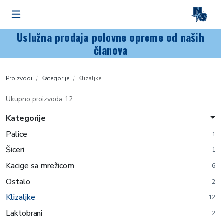
Uslužna prodaja polovne opreme od naših
članova
Proizvodi
Kategorije
Klizaljke
Ukupno proizvoda 12
Kategorije
Palice
1
Šiceri
1
Kacige sa mrežicom
6
Ostalo
2
Klizaljke
12
Laktobrani
2