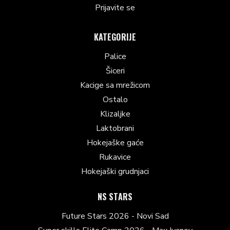
Prijavite se
KATEGORIJE
Palice
Šiceri
Kacige sa mrežicom
Ostalo
Klizaljke
Laktobrani
Hokejaške gaće
Rukavice
Hokejaški grudnjaci
NS STARS
Future Stars 2026 - Novi Sad