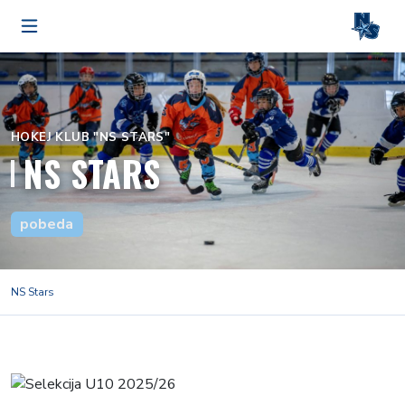
HOKEJ KLUB "NS STARS"
NS STARS
pobeda
NS Stars