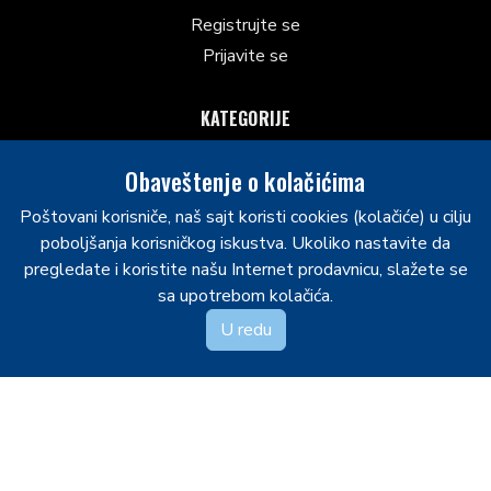
Registrujte se
Prijavite se
KATEGORIJE
Palice
Obaveštenje o kolačićima
Šiceri
Poštovani korisniče, naš sajt koristi cookies (kolačiće) u cilju
Kacige sa mrežicom
poboljšanja korisničkog iskustva. Ukoliko nastavite da
Ostalo
pregledate i koristite našu Internet prodavnicu, slažete se
Klizaljke
sa upotrebom kolačića.
Laktobrani
U redu
Hokejaške gaće
Rukavice
Hokejaški grudnjaci
NS STARS