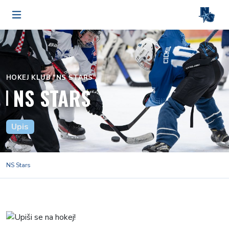
HOKEJ KLUB "NS STARS"
NS STARS
Upis
NS Stars