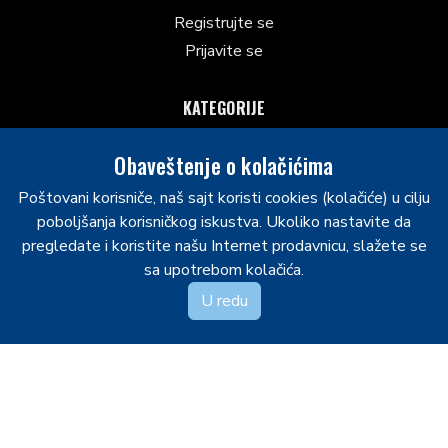
Registrujte se
Prijavite se
KATEGORIJE
Palice
Obaveštenje o kolačićima
Šiceri
Poštovani korisniče, naš sajt koristi cookies (kolačiće) u cilju
Kacige sa mrežicom
poboljšanja korisničkog iskustva. Ukoliko nastavite da
Ostalo
pregledate i koristite našu Internet prodavnicu, slažete se
Klizaljke
sa upotrebom kolačića.
Laktobrani
U redu
Hokejaške gaće
Rukavice
Hokejaški grudnjaci
NS STARS